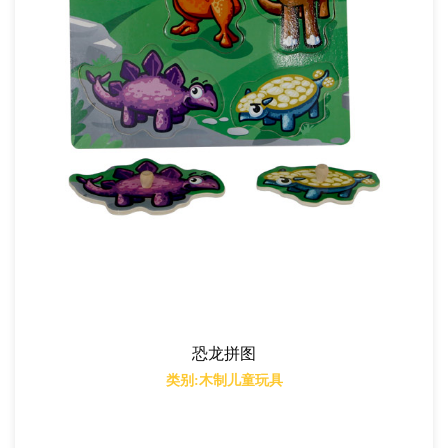
恐龙拼图
类别:木制儿童玩具