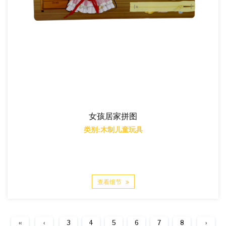
女孩居家拼图
类别:木制儿童玩具
查看细节
‹‹
‹
3
4
5
6
7
8
›