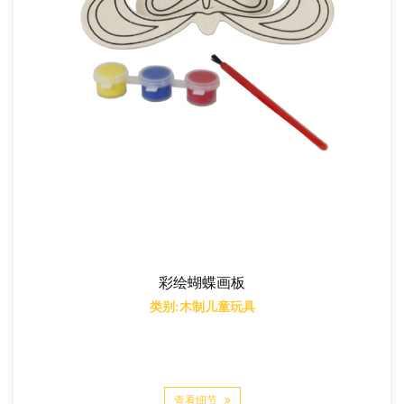
彩绘蝴蝶画板
类别:木制儿童玩具
查看细节