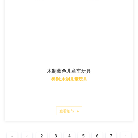
木制蓝色儿童车玩具
类别:木制儿童玩具
查看细节
‹‹
‹
2
3
4
5
6
7
›